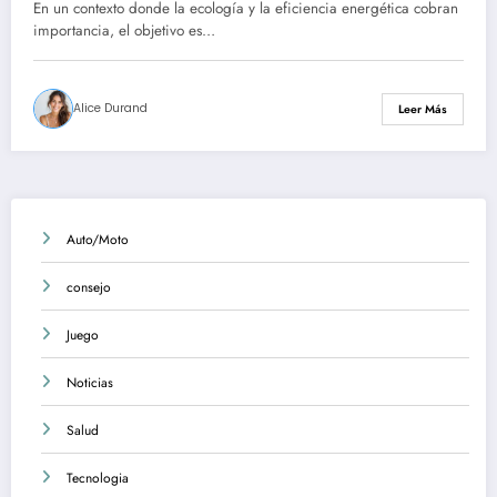
económica y ecológica
En un contexto donde la ecología y la eficiencia energética cobran
importancia, el objetivo es…
Alice Durand
Leer Más
Auto/Moto
consejo
Juego
Noticias
Salud
Tecnologia