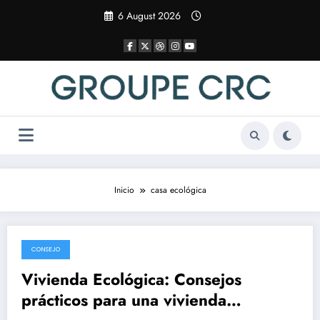
Saltar
6 August 2026
al
contenido
Inicio
casa ecológica
CONSEJO
8 December 2025
Vivienda Ecológica: Consejos
prácticos para una vivienda