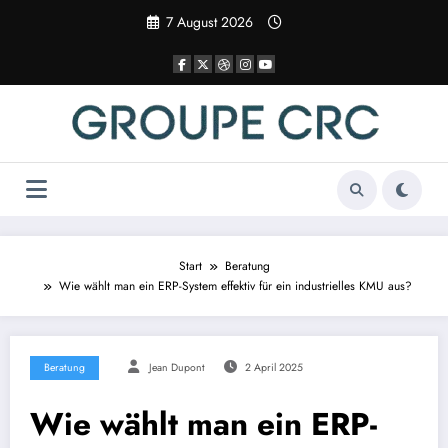
Zum
7 August 2026
Inhalt
springen
Start
Beratung
Wie wählt man ein ERP-System effektiv für ein industrielles KMU aus?
Beratung
Jean Dupont
2 April 2025
Wie wählt man ein ERP-