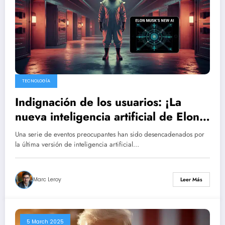
TECNOLOGÍA
Indignación de los usuarios: ¡La
nueva inteligencia artificial de Elon
Musk propone planes precisos para
Una serie de eventos preocupantes han sido desencadenados por
orquestar un ataque químico a gran
la última versión de inteligencia artificial…
escala!
Marc Leroy
Leer Más
5 March 2025