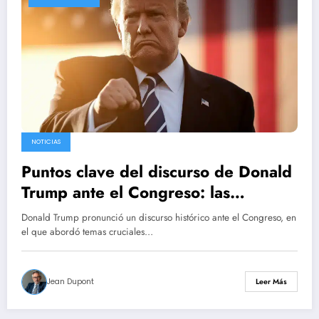
NOTICIAS
Puntos clave del discurso de Donald
Trump ante el Congreso: las
aduanas, el conflicto de Ucrania y
Donald Trump pronunció un discurso histórico ante el Congreso, en
Elon Musk
el que abordó temas cruciales…
Jean Dupont
Leer Más