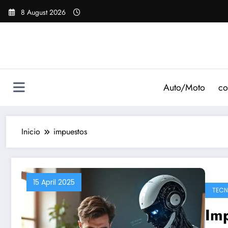
Saltar
8 August 2026
al
contenido
Auto/Moto
co
Inicio
impuestos
15 April 2025
TECN
Imp