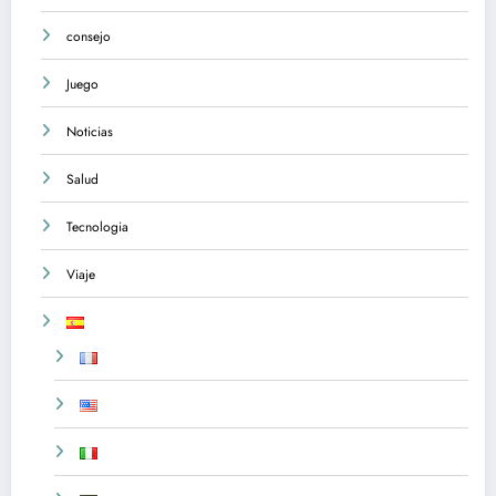
consejo
Juego
Noticias
Salud
Tecnologia
Viaje