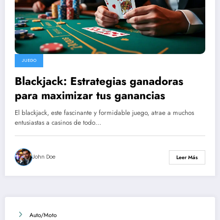
JUEGO
Blackjack: Estrategias ganadoras
para maximizar tus ganancias
El blackjack, este fascinante y formidable juego, atrae a muchos
entusiastas a casinos de todo…
John Doe
Leer Más
Auto/Moto