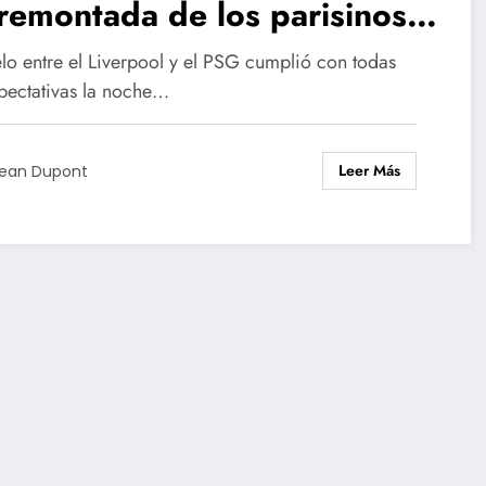
remontada de los parisinos
cias al gol decisivo de
elo entre el Liverpool y el PSG cumplió con todas
smane Dembélé
xpectativas la noche…
Leer Más
ean Dupont