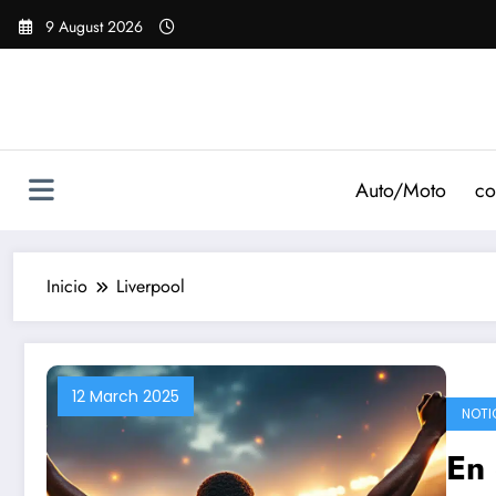
Saltar
9 August 2026
al
contenido
Auto/Moto
co
Inicio
Liverpool
12 March 2025
NOTI
En 