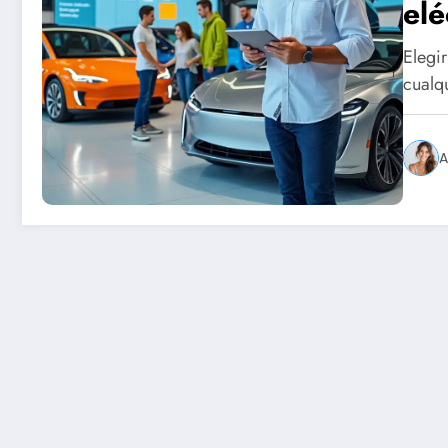
elé
Elegir
cualq
A