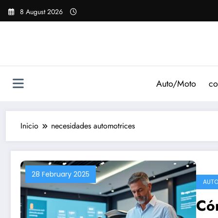
Saltar
8 August 2026
al
contenido
Auto/Moto
co
Inicio
necesidades automotrices
28 February 2025
AUTO
Cóm