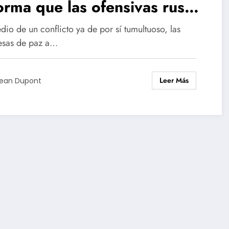
orma que las ofensivas rusas
tinúan a pesar de la
io de un conflicto ya de por sí tumultuoso, las
laración de alto el fuego de
sas de paz a…
dimir Putin.
Leer Más
ean Dupont