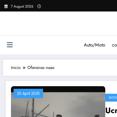
Saltar
7 August 2026
al
contenido
Auto/Moto
co
Inicio
Ofensivas rusas
20 April 2025
NOTI
Ucr