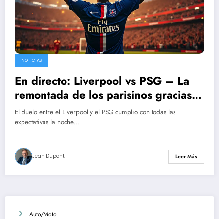
NOTICIAS
En directo: Liverpool vs PSG – La
remontada de los parisinos gracias al
gol decisivo de Ousmane Dembélé
El duelo entre el Liverpool y el PSG cumplió con todas las
expectativas la noche…
Jean Dupont
Leer Más
Auto/Moto