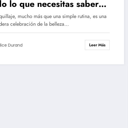
o lo que necesitas saber
re el maquillaje y sus trucos
quillaje, mucho más que una simple rutina, es una
dera celebración de la belleza…
Leer Más
lice Durand