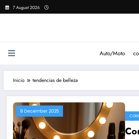
Saltar
7 August 2026
al
contenido
Auto/Moto
co
Inicio
tendencias de belleza
8 December 2025
CON
Co