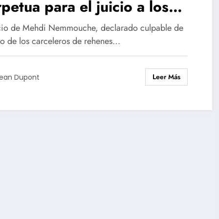
petua para el juicio a los
celeros del ISIS
icio de Mehdi Nemmouche, declarado culpable de
no de los carceleros de rehenes…
Leer Más
ean Dupont