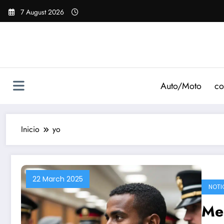
Saltar
7 August 2026
al
contenido
Auto/Moto
co
Inicio
yo
22 March 2025
NOTI
Me