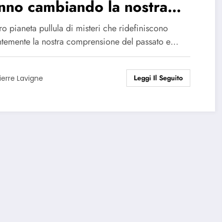
nno cambiando la nostra
ione del mondo!
tro pianeta pullula di misteri che ridefiniscono
ntemente la nostra comprensione del passato e…
Leggi Il Seguito
ierre Lavigne