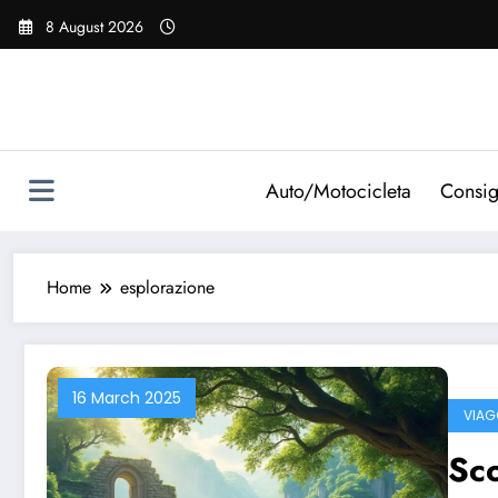
Vai
8 August 2026
al
contenuto
Auto/Motocicleta
Consig
Home
esplorazione
16 March 2025
VIAG
Sco