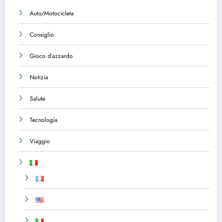
Auto/Motocicleta
Consiglio
Gioco d’azzardo
Notizia
Salute
Tecnología
Viaggio