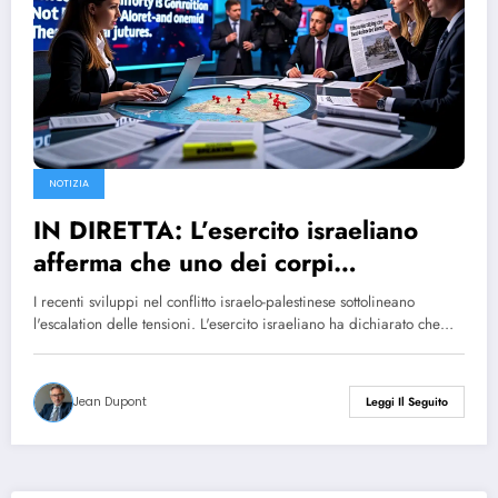
NOTIZIA
IN DIRETTA: L’esercito israeliano
afferma che uno dei corpi
consegnati da Hamas non
I recenti sviluppi nel conflitto israelo-palestinese sottolineano
corrisponde a quello di Shiri Bibas,
l'escalation delle tensioni. L'esercito israeliano ha dichiarato che…
mentre è stata confermata l’identità
degli altri tre resti.
Jean Dupont
Leggi Il Seguito