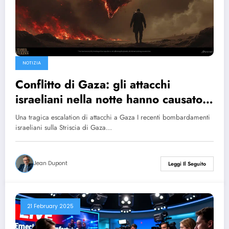
NOTIZIA
Conflitto di Gaza: gli attacchi
israeliani nella notte hanno causato
più di 330 morti, secondo il
Una tragica escalation di attacchi a Gaza I recenti bombardamenti
ministero della Salute di Hamas
israeliani sulla Striscia di Gaza…
Jean Dupont
Leggi Il Seguito
21 February 2025