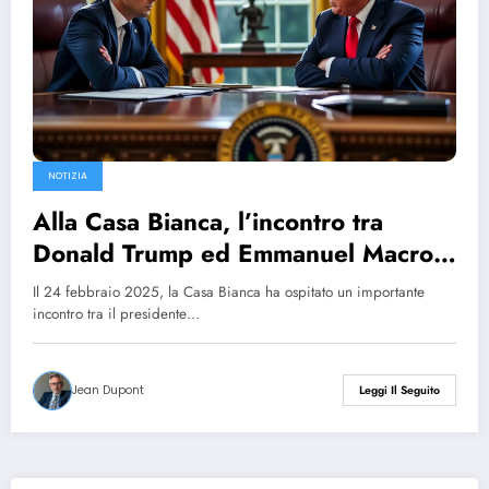
NOTIZIA
Alla Casa Bianca, l’incontro tra
Donald Trump ed Emmanuel Macron
evidenzia la crescente frattura tra i
Il 24 febbraio 2025, la Casa Bianca ha ospitato un importante
partner
incontro tra il presidente…
Jean Dupont
Leggi Il Seguito