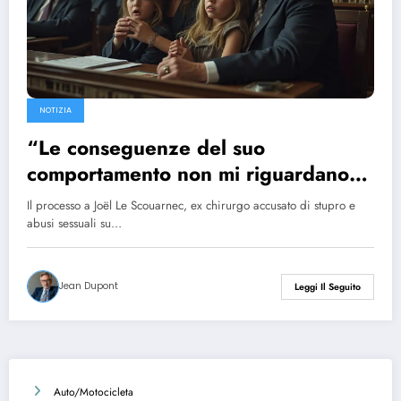
NOTIZIA
“Le conseguenze del suo
comportamento non mi riguardano”:
in tribunale per il caso Le
Il processo a Joël Le Scouarnec, ex chirurgo accusato di stupro e
Scouarnec, una famiglia che nega la
abusi sessuali su…
realtà
Jean Dupont
Leggi Il Seguito
Auto/Motocicleta