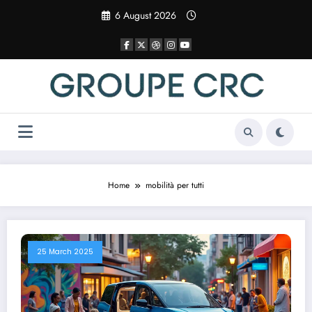
Vai
6 August 2026
al
contenuto
Home
mobilità per tutti
25 March 2025