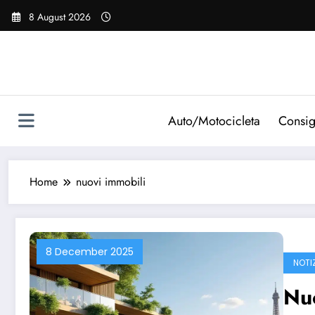
Vai
8 August 2026
al
contenuto
Auto/Motocicleta
Consig
Home
nuovi immobili
8 December 2025
NOTI
Nu