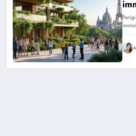
imm
Parig
immobi
A