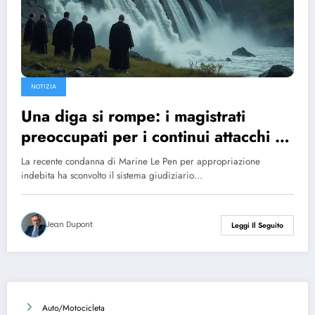
NOTIZIA
Una diga si rompe: i magistrati
preoccupati per i continui attacchi al
sistema giudiziario dopo la condanna
La recente condanna di Marine Le Pen per appropriazione
di Marine Le Pen
indebita ha sconvolto il sistema giudiziario…
Jean Dupont
Leggi Il Seguito
Auto/Motocicleta