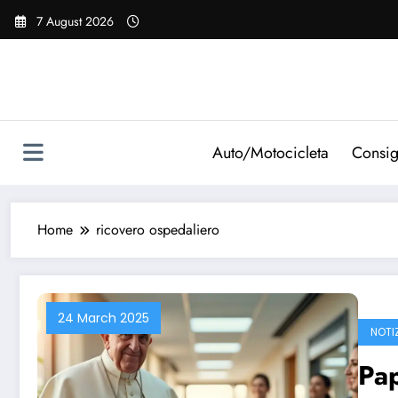
Vai
7 August 2026
al
contenuto
Auto/Motocicleta
Consig
Home
ricovero ospedaliero
24 March 2025
NOTI
Pap