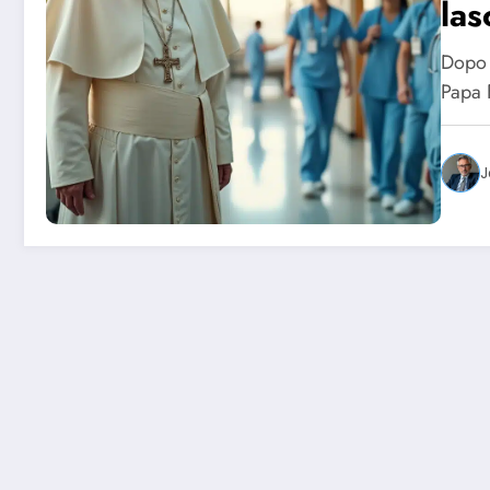
las
Dopo 
Papa 
J