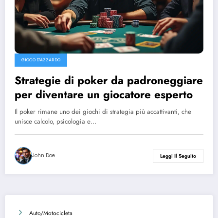
GIOCO D'AZZARDO
Strategie di poker da padroneggiare
per diventare un giocatore esperto
Il poker rimane uno dei giochi di strategia più accattivanti, che
unisce calcolo, psicologia e…
John Doe
Leggi Il Seguito
Auto/Motocicleta