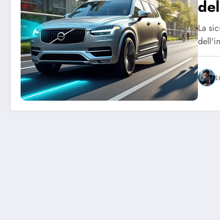
del
La si
dell'i
L