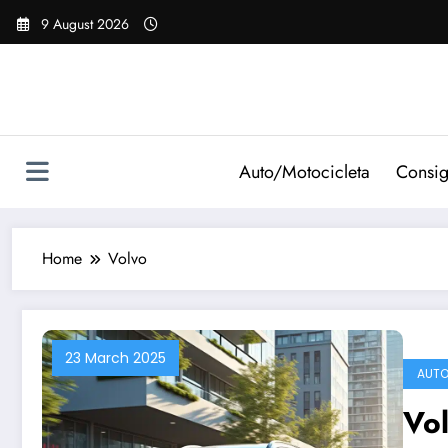
Vai
9 August 2026
al
contenuto
Auto/Motocicleta
Consig
Home
Volvo
23 March 2025
AUT
Vol