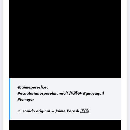
@jaimeperesli.ec
#ecuatorianosporelmundo🇪🇨🌏💫
#guayaquil
#lomejor
♬ sonido original – Jaime Peresli 🇪🇨
Source:
www.humanite.fr