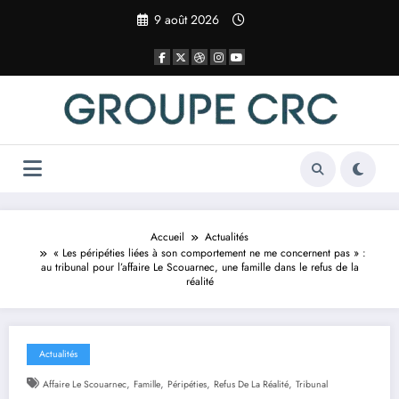
Aller
9 août 2026
au
contenu
Accueil
Actualités
« Les péripéties liées à son comportement ne me concernent pas » :
au tribunal pour l’affaire Le Scouarnec, une famille dans le refus de la
réalité
Actualités
,
,
,
,
Affaire Le Scouarnec
Famille
Péripéties
Refus De La Réalité
Tribunal