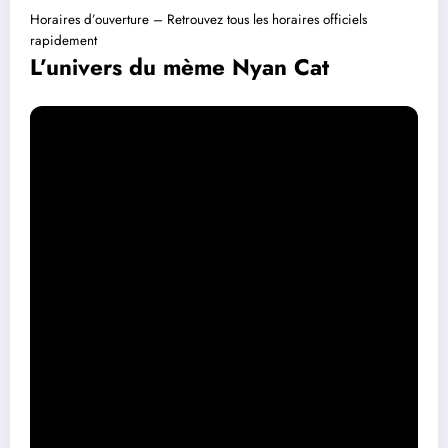
Horaires d’ouverture – Retrouvez tous les horaires officiels
rapidement
L’univers du mème Nyan Cat
Nyan Cat, apparu pour la première fois en 2011, est bien plus
qu’un simple dessin animé Internet. Il incarne une célébration de la
culture Internet moderne. Ce personnage mignon, un chat Pop-Tart
coloré, a généré un impact culturel durable et une multitude de
contenus dérivés. Rank-by-Ping.com utilise cette base déjà bien