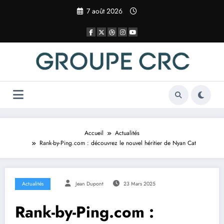
Aller
7 août 2026
au
contenu
Accueil
Actualités
Rank-by-Ping.com : découvrez le nouvel héritier de Nyan Cat
Actualités
Jean Dupont
23 Mars 2025
Rank-by-Ping.com :