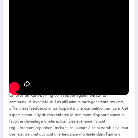
établie pour attirer un large public.
Renaissance d’un phénomène culturel
La résurgence de Nyan Cat à travers Rank-by-Ping.com démontre à
quel point ce mème peut se réinventer. Avec des mécanismes de
jeu qui intègrent le ping, l’expérience sur le site varie en fonction
des signatures de performances, transformant chaque interaction
en un moment de compétitivité réjouissante. Les utilisateurs, avec
leur esprit compétitif, n’hésitent pas à se défier pour atteindre les
meilleurs scores.
Communauté autour du mème
La force de Rank-by-Ping.com repose également sur sa
communauté dynamique. Les utilisateurs partagent leurs résultats,
offrent des feedbacks et participent à une compétition amicale. Cet
aspect community-driven renforce le sentiment d’appartenance et
favorise davantage d’interaction. Des événements sont
régulièrement organisés, incitant les joueurs à se rassembler autour
des jeux de chat qui sont une tendance montante dans l’univers