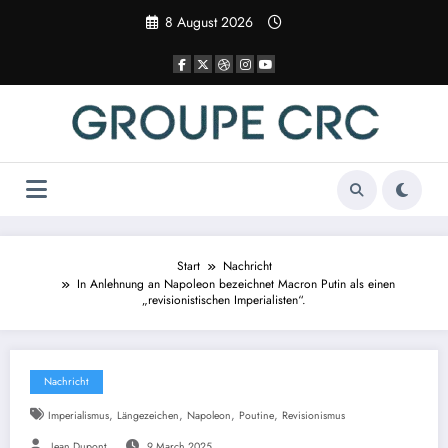
Zum
8 August 2026
Inhalt
springen
Start
Nachricht
In Anlehnung an Napoleon bezeichnet Macron Putin als einen
„revisionistischen Imperialisten“.
Nachricht
,
,
,
,
Imperialismus
Längezeichen
Napoleon
Poutine
Revisionismus
Jean Dupont
9 March 2025