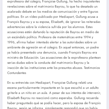
exprofesora del colegio, Françoise Gullung, ha hecho inquietantes
revelaciones sobre el matrimonio Bayrou, lo que ha desatado un
acalorado debate en los medios de comunicación y entre figuras
políticas. En un vídeo publicado por Mediapart, Gullung acusa a
François Bayrou y a su esposa, Elisabeth, de ignorar las reiteradas
advertencias sobre la violencia sufrida por los alumnos. Estas
acusaciones están dañando la reputación de Bayrou en medio de
un escándalo político. Profesora de matemáticas entre 1994 y
1996, afirma haber intentado alertar a las autoridades sobre un
ambiente de agresión en el colegio. En aquel entonces, un padre
ya había presentado una denuncia, cuando François Bayrou era
ministro de Educación. Las acusaciones de la exprofesora plantean
serias dudas sobre la conducta del matrimonio Bayrou y la
inacción de las instituciones ante los presuntos abusos. Testimonios
Contundentes
En su entrevista con Mediapart, Françoise Gullung relató una
escena particularmente impactante en la que escuchó a un adulto
gritarle a un niño en un aula. A pesar de sus intentos de intervenir,
Elisabeth Bayrou no reaccionó como esperaba. Gullung recuerda
haber preguntado qué se podía hacer, pero la esposa de François
Bayrou, según se informa, simplemente respondió que no había