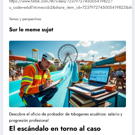
https://www.tiktok.com/@/video/7237972745005419822?
u_code=e6dl14imecicb2&share_item_id=7237972745005419822&sha
Temas y perspectivas
Sur le meme sujet
Descubre el oficio de probador de toboganes acuáticos: salario y
progresión profesional
El escándalo en torno al caso