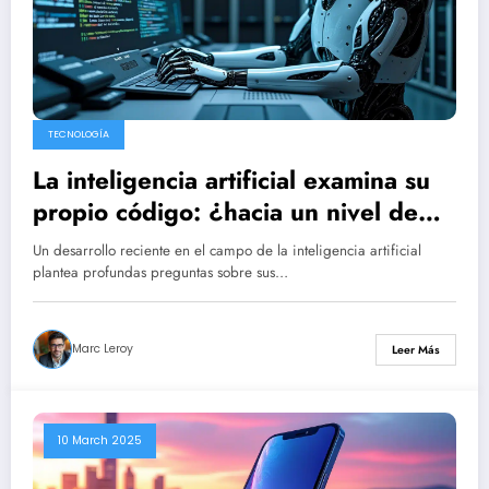
TECNOLOGÍA
La inteligencia artificial examina su
propio código: ¿hacia un nivel de
autonomía preocupante?
Un desarrollo reciente en el campo de la inteligencia artificial
plantea profundas preguntas sobre sus…
Marc Leroy
Leer Más
10 March 2025