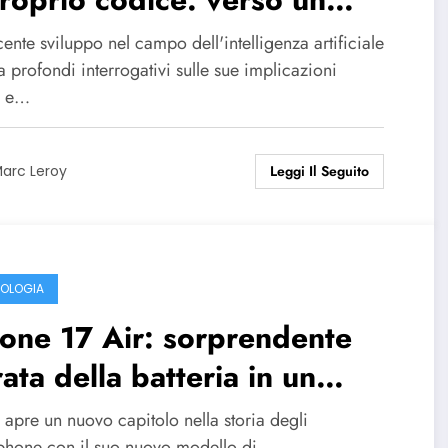
occupante livello di
ente sviluppo nel campo dell'intelligenza artificiale
tonomia?
a profondi interrogativi sulle sue implicazioni
e e…
Leggi Il Seguito
arc Leroy
OLOGIA
one 17 Air: sorprendente
ata della batteria in un
ign ultrasottile
apre un nuovo capitolo nella storia degli
phone con il suo nuovo modello di…