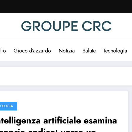
lio
Gioco d’azzardo
Notizia
Salute
Tecnología
OLOGIA
ntelligenza artificiale esamina
proprio codice: verso un