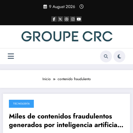
Saltar
9 August 2026
al
contenido
Inicio
contenido fraudulento
TECNOLOGÍA
6 April 2025
Miles de contenidos fraudulentos
generados por inteligencia artificial