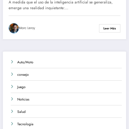
circulan – Investigación
A medida que el uso de la inteligencia artificial se generaliza,
emerge una realidad inquietante:…
Marc Leroy
Leer Más
Auto/Moto
consejo
Juego
Noticias
Salud
Tecnologia