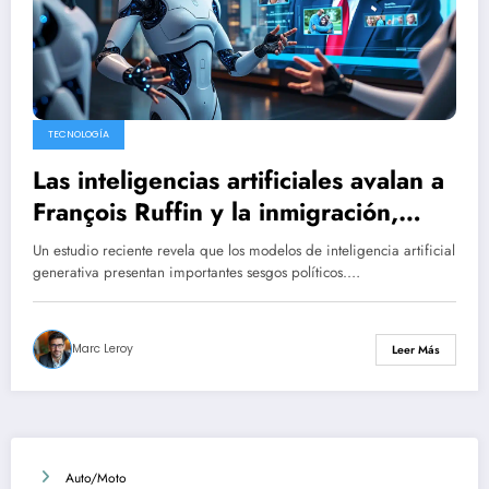
TECNOLOGÍA
Las inteligencias artificiales avalan a
François Ruffin y la inmigración,
mientras rechazan a Donald Trump:
Un estudio reciente revela que los modelos de inteligencia artificial
una tendencia de izquierda incluso
generativa presentan importantes sesgos políticos.…
para los de Elon Musk.
Marc Leroy
Leer Más
Auto/Moto