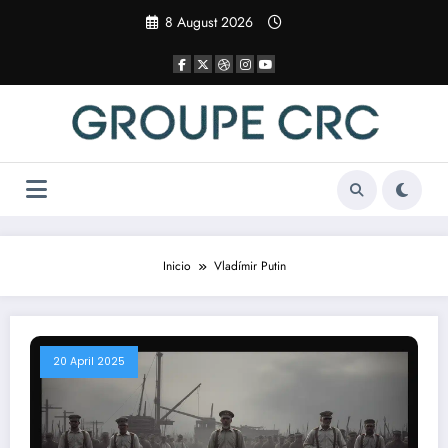
Saltar
8 August 2026
al
contenido
Inicio
Vladímir Putin
20 April 2025