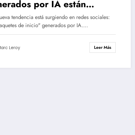
erados por IA están
ndando la web, pero están
ueva tendencia está surgiendo en redes sociales:
erando reacciones mixtas.
paquetes de inicio" generados por IA.…
Leer Más
arc Leroy