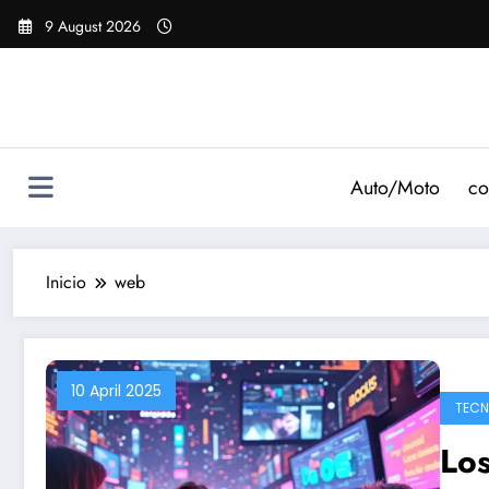
Saltar
9 August 2026
al
contenido
Auto/Moto
co
Inicio
web
10 April 2025
TECN
Los