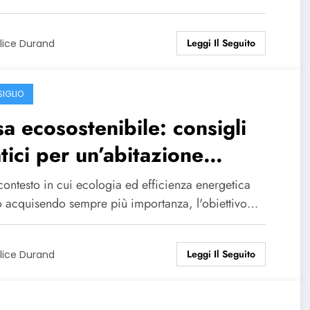
Leggi Il Seguito
lice Durand
IGLIO
a ecosostenibile: consigli
tici per un’abitazione
onomica ed ecologica
contesto in cui ecologia ed efficienza energetica
o acquisendo sempre più importanza, l'obiettivo…
Leggi Il Seguito
lice Durand