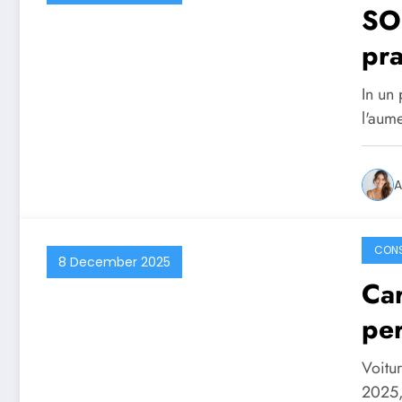
SOS
pra
l’i
In un
l'aume
A
CONS
8 December 2025
Car
per
Voitur
2025,