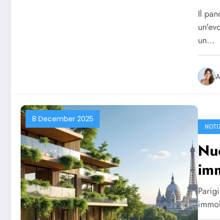
Il pa
un'ev
un…
A
8 December 2025
NOTI
Nu
imm
Parig
immobi