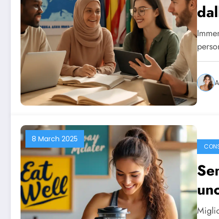
dal
Immer
perso
A
8 March 2025
CONS
Sem
uno
Miglio