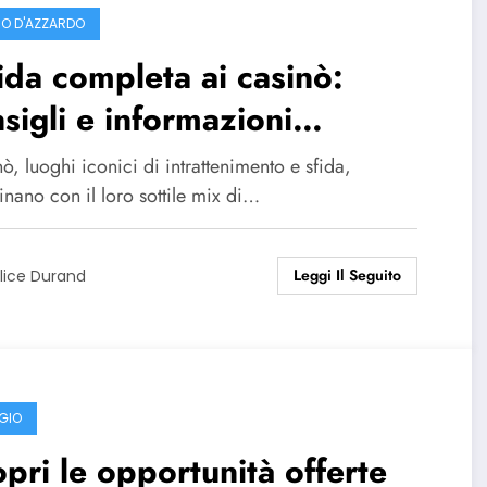
O D'AZZARDO
da completa ai casinò:
sigli e informazioni
enziali
nò, luoghi iconici di intrattenimento e sfida,
inano con il loro sottile mix di…
Leggi Il Seguito
lice Durand
GIO
pri le opportunità offerte