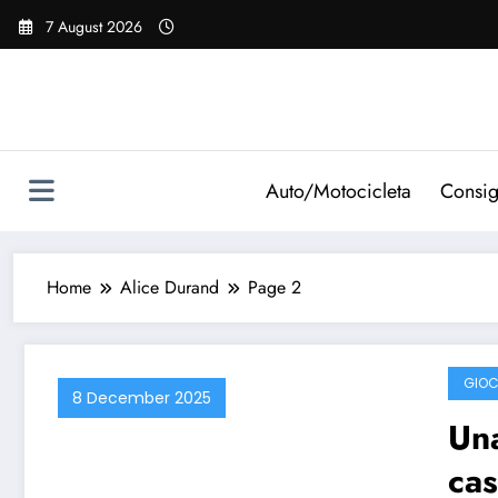
Vai
7 August 2026
al
contenuto
Auto/Motocicleta
Consig
Home
Alice Durand
Page 2
GIOC
8 December 2025
Una
cas