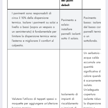
dei punti
deboli
I pavimenti sono responsabili di
circa il 10% della dispersione
Pavimento
Pavimento a
termica. Isolare i pavimenti su solai a
basso: isolare
solaio:
livello o bassi (sopra un vespaio o
dal basso con
installare
un seminterrato) è fondamentale per
pannelli termici
pannelli isolanti
limitare la dispersione termica verso
o un
sotto il solaio.
l’esterno e migliorare il comfort al
sottofondo.
calpestio.
Un serbatoio di
acqua calda
accumula una
quantità
significativa di
calore quando
è scarsamente
isolato.
Un’adeguata
Isolamento di
copertura
Valutare l’utilizzo di tappeti spessi o
impianti di
isolante riduce
moquette per aggiungere un’ulteriore
riscaldamento
la dispersione
barriera termica.
e impianti di
termica e