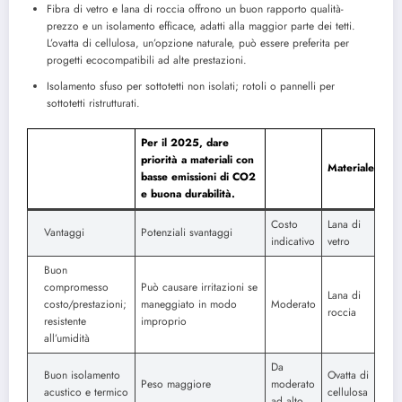
Fibra di vetro e lana di roccia offrono un buon rapporto qualità-
prezzo e un isolamento efficace, adatti alla maggior parte dei tetti.
L’ovatta di cellulosa, un’opzione naturale, può essere preferita per
progetti ecocompatibili ad alte prestazioni.
Isolamento sfuso per sottotetti non isolati; rotoli o pannelli per
sottotetti ristrutturati.
Per il 2025, dare
priorità a materiali con
Materiale
basse emissioni di CO2
e buona durabilità.
Costo
Lana di
Vantaggi
Potenziali svantaggi
indicativo
vetro
Buon
compromesso
Può causare irritazioni se
Lana di
costo/prestazioni;
maneggiato in modo
Moderato
roccia
resistente
improprio
all’umidità
Da
Buon isolamento
Ovatta di
Peso maggiore
moderato
acustico e termico
cellulosa
ad alto