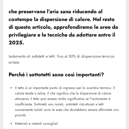
che preservano l’aria sana riducendo al
contempo la dispersione di calore. Nel resto
di questo articolo, approfondiremo le aree da
privilegiare e le tecniche da adottare entro il
2025.
Isolamento di sottotetti e tetti: fino al 30% di dispersione termica
evitata
Perché i sottotetti sono così importanti?
Il tetto è un importante punto di ingresso per lo scambio termico. Il
calore tende a salire, il che significa che la dispersione di calore
attraverso il tetto può essere molto significativa se l’isolamento è
insufficiente. Sottotetti non isolati, sottotetti ristrutturati e tetti
scarsamente isolati sono le aree che dovrebbero essere affrontate con
priorità.
Materiali e metodi consigliati