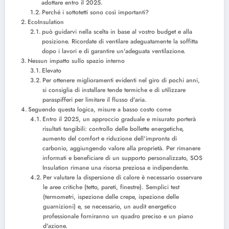
adottare entro il 2025.
Perché i sottotetti sono così importanti?
EcoInsulation
può guidarvi nella scelta in base al vostro budget e alla
posizione. Ricordate di ventilare adeguatamente la soffitta
dopo i lavori e di garantire un'adeguata ventilazione.
Nessun impatto sullo spazio interno
Elevato
Per ottenere miglioramenti evidenti nel giro di pochi anni,
si consiglia di installare tende termiche e di utilizzare
paraspifferi per limitare il flusso d'aria.
Seguendo questa logica, misure a basso costo come
Entro il 2025, un approccio graduale e misurato porterà
risultati tangibili: controllo delle bollette energetiche,
aumento del comfort e riduzione dell'impronta di
carbonio, aggiungendo valore alla proprietà. Per rimanere
informati e beneficiare di un supporto personalizzato, SOS
Insulation rimane una risorsa preziosa e indipendente.
Per valutare la dispersione di calore è necessario osservare
le aree critiche (tetto, pareti, finestre). Semplici test
(termometri, ispezione delle crepe, ispezione delle
guarnizioni) e, se necessario, un audit energetico
professionale forniranno un quadro preciso e un piano
d'azione.