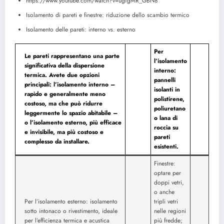
https://www.youtube.com/watch?v=ugTgMR_GBN8
Isolamento di pareti e finestre: riduzione dello scambio termico
Isolamento delle pareti: interno vs. esterno
Per
Le pareti rappresentano una parte
l’isolamento
significativa della dispersione
interno:
termica. Avete due opzioni
pannelli
principali: l’isolamento interno –
isolanti in
rapido e generalmente meno
polistirene,
costoso, ma che può ridurre
poliuretano
leggermente lo spazio abitabile –
o lana di
o l’isolamento esterno, più efficace
roccia su
e invisibile, ma più costoso e
pareti
complesso da installare.
esistenti.
Finestre:
optare per
doppi vetri,
o anche
Per l’isolamento esterno: isolamento
tripli vetri
sotto intonaco o rivestimento, ideale
nelle regioni
per l’efficienza termica e acustica
più fredde;