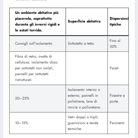
Un ambiente abitativo più
piacevole, soprattutto
Dispersioni
Superficie abitativa
durante gli inverni rigidi e
tipiche
le estati torride.
Fino al
Consigli sull’isolamento
Sottotetto e tetto
30%
Fibra di vetro, ovatta di
cellulosa; isolamento sfuso
per sottotetti non isolati,
Pareti
pannelli per sottotetti
ristrutturati.
Isolamento interno o
esterno; pannelli in
Finestre e
20–25%
polistirene, lana di
porte
roccia o poliuretano.
Vetri doppi o tripli;
10–15%
guarnizioni e tende
Pavimenti
termiche.