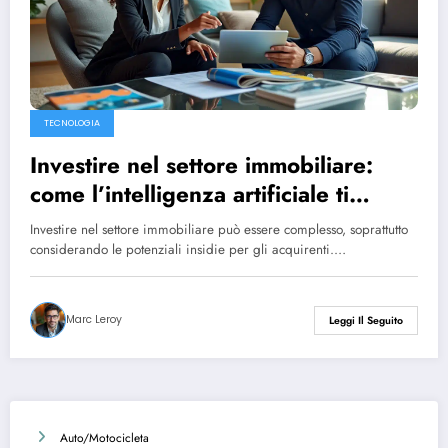
TECNOLOGIA
Investire nel settore immobiliare:
come l’intelligenza artificiale ti
protegge dagli errori prima di
Investire nel settore immobiliare può essere complesso, soprattutto
firmare
considerando le potenziali insidie ​​per gli acquirenti.…
Marc Leroy
Leggi Il Seguito
Auto/Motocicleta