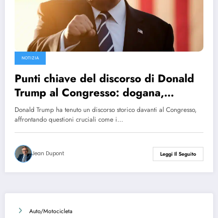
NOTIZIA
Punti chiave del discorso di Donald
Trump al Congresso: dogana,
conflitto in Ucraina ed Elon Musk
Donald Trump ha tenuto un discorso storico davanti al Congresso,
affrontando questioni cruciali come i…
Jean Dupont
Leggi Il Seguito
Auto/Motocicleta