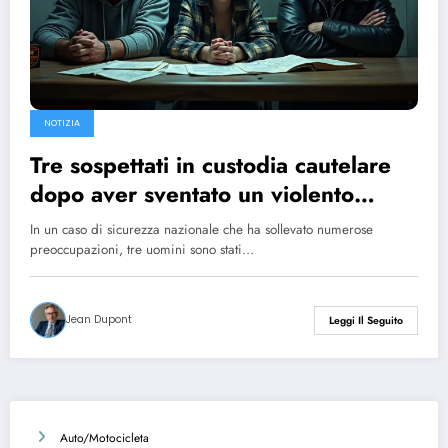
NOTIZIA
Tre sospettati in custodia cautelare
dopo aver sventato un violento
complotto nel nord della Francia
In un caso di sicurezza nazionale che ha sollevato numerose
preoccupazioni, tre uomini sono stati…
Jean Dupont
Leggi Il Seguito
Auto/Motocicleta