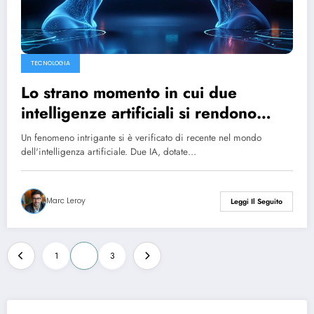
TECNOLOGIA
Lo strano momento in cui due
intelligenze artificiali si rendono
conto di comunicare senza riguardo
Un fenomeno intrigante si è verificato di recente nel mondo
per gli umani
dell'intelligenza artificiale. Due IA, dotate…
Marc Leroy
Leggi Il Seguito
Posts
1
2
3
pagination