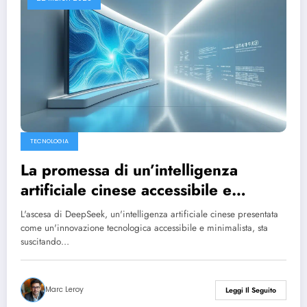
TECNOLOGIA
La promessa di un’intelligenza
artificiale cinese accessibile e
minimalista, come DeepSeek, rischia
L'ascesa di DeepSeek, un'intelligenza artificiale cinese presentata
di crollare con la stessa rapidità con
come un'innovazione tecnologica accessibile e minimalista, sta
suscitando…
cui è nata.
Marc Leroy
Leggi Il Seguito