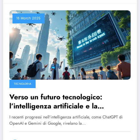
16 March 2025
TECNOLOGIA
Verso un futuro tecnologico:
l’intelligenza artificiale e la
crescente minaccia della singolarità
I recenti progressi nell'intelligenza artificiale, come ChatGPT di
OpenAI e Gemini di Google, rivelano la…