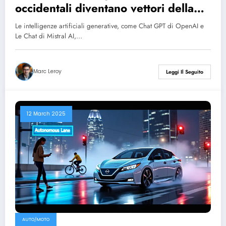
occidentali diventano vettori della
disinformazione russa
Le intelligenze artificiali generative, come Chat GPT di OpenAI e
Le Chat di Mistral AI,…
Marc Leroy
Leggi Il Seguito
12 March 2025
AUTO/MOTO