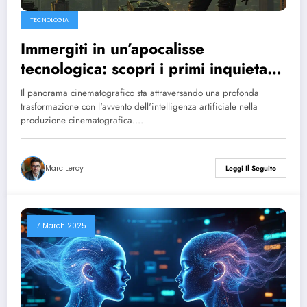
TECNOLOGIA
Immergiti in un’apocalisse
tecnologica: scopri i primi inquietanti
5 minuti del primo blockbuster
Il panorama cinematografico sta attraversando una profonda
futuristico di Hollywood
trasformazione con l'avvento dell'intelligenza artificiale nella
produzione cinematografica.…
Marc Leroy
Leggi Il Seguito
7 March 2025