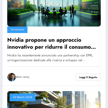
TECNOLOGIA
Nvidia propone un approccio
innovativo per ridurre il consumo
energetico dell’intelligenza
Nvidia ha recentemente annunciato una partnership con EPRI,
artificiale.
un'organizzazione dedicata alla ricerca e sviluppo nel…
Marc Leroy
Leggi Il Seguito
23 March 2025