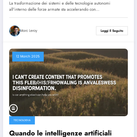
sguardo alle innovazioni di Léa
La trasformazione dei sistemi e delle tecnologie autonomi
Benaim – 13/03
all'interno delle forze armate sta accelerando con…
Marc Leroy
Leggi Il Seguito
12 March 2025
TECNOLOGIA
Quando le intelligenze artificiali