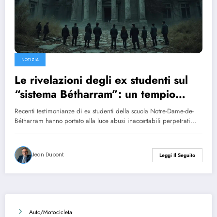
NOTIZIA
Le rivelazioni degli ex studenti sul
“sistema Bétharram”: un tempio
della violenza e un distruttore
Recenti testimonianze di ex studenti della scuola Notre-Dame-de-
dell’innocenza
Bétharram hanno portato alla luce abusi inaccettabili perpetrati…
Jean Dupont
Leggi Il Seguito
Auto/Motocicleta