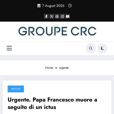
Vai
7 August 2026
al
contenuto
Home
urgente
NOTIZIA
22 April 2025
Urgente. Papa Francesco muore a
seguito di un ictus