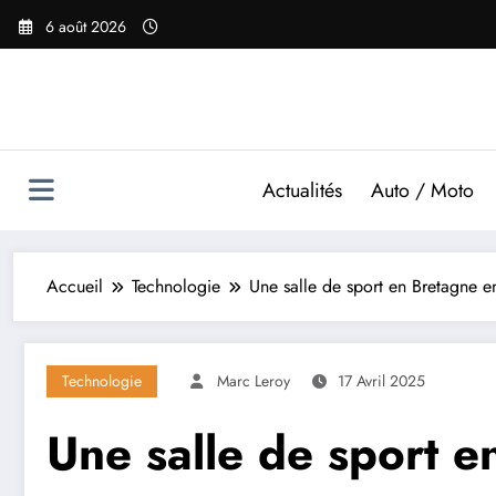
Aller
6 août 2026
au
contenu
Actualités
Auto / Moto
Accueil
Technologie
Une salle de sport en Bretagne en
Technologie
Marc Leroy
17 Avril 2025
Une salle de sport 