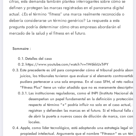
cifras, esta demanda también plantea interrogantes sobre cómo se
definen y protegen las marcas registradas en el panorama digital
actual. ¿Es el término “fitness” una marca realmente reconocida o
debería considerarse un término genérico? La respuesta a esta
pregunta podría determinar cómo otras empresas abordarán el
mercado de la salud y el fitness en el futuro.
Sommaire :
Detalles del caso
https://www.youtube.com/watch?v=1W6kkUxTrPY
Este precedente es útil para comprender cómo el tribunal podría aborda
juicios, los tribunales tuvieron que evaluar si el elemento controvertido
pudiera pertenecer a una sola empresa. En el caso SFM, el reto radica 
"Fitness Plus" tiene un valor añadido que no es meramente descriptivo.
Las instituciones reguladoras, como el INPI (Instituto Nacional de 
desempeñan un papel fundamental en la definición y protección de
respecto al término "+" podría influir no solo en el caso actual, 
registran y defienden las marcas en el futuro. Si el tribunal falla a
de abrir la puerta a nuevos casos de dilución de marca, con con
locales.
Apple, como líder tecnológico, está adoptando una estrategia legal simil
propiedad intelectual. Argumenta que el nombre "Fitness+" es un tér