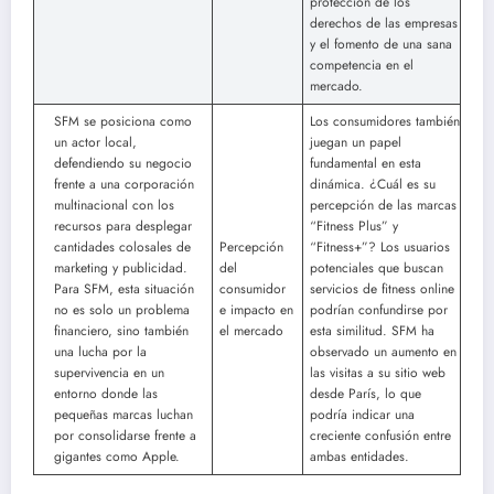
protección de los
derechos de las empresas
y el fomento de una sana
competencia en el
mercado.
SFM se posiciona como
Los consumidores también
un actor local,
juegan un papel
defendiendo su negocio
fundamental en esta
frente a una corporación
dinámica. ¿Cuál es su
multinacional con los
percepción de las marcas
recursos para desplegar
“Fitness Plus” y
cantidades colosales de
Percepción
“Fitness+”? Los usuarios
marketing y publicidad.
del
potenciales que buscan
Para SFM, esta situación
consumidor
servicios de fitness online
no es solo un problema
e impacto en
podrían confundirse por
financiero, sino también
el mercado
esta similitud. SFM ha
una lucha por la
observado un aumento en
supervivencia en un
las visitas a su sitio web
entorno donde las
desde París, lo que
pequeñas marcas luchan
podría indicar una
por consolidarse frente a
creciente confusión entre
gigantes como Apple.
ambas entidades.