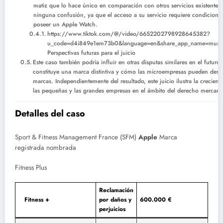
matiz que lo hace único en comparación con otros servicios existentes
ninguna confusión, ya que el acceso a su servicio requiere condicione
poseer un Apple Watch.
https://www.tiktok.com/@/video/6652202798928645382?
u_code=d4i849e1em73b0&language=en&share_app_name=music
Perspectivas futuras para el juicio
Este caso también podría influir en otras disputas similares en el futur
constituye una marca distintiva y cómo las microempresas pueden des
marcas. Independientemente del resultado, este juicio ilustra la crecient
las pequeñas y las grandes empresas en el ámbito del derecho mercanti
Detalles del caso
Sport & Fitness Management France (SFM)
Apple
Marca
registrada nombrada
Fitness Plus
Reclamación
Fitness +
por daños y
600.000 €
perjuicios