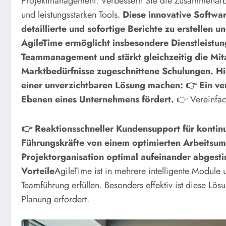
Projektmanagement. Verbessern Sie die Zusammenarbeit
und leistungsstarken Tools.
Diese innovative Softwar
detaillierte und sofortige Berichte zu erstellen 
AgileTime ermöglicht insbesondere Dienstleistu
Teammanagement und stärkt gleichzeitig die Mita
Marktbedürfnisse zugeschnittene Schulungen. Hie
einer unverzichtbaren Lösung machen:
👉 Ein ve
Ebenen eines Unternehmens fördert.
👉 Vereinfac
👉 Reaktionsschneller Kundensupport für kontinu
Führungskräfte von einem optimierten Arbeitsum
Projektorganisation optimal aufeinander abgesti
Vorteile
AgileTime ist in mehrere intelligente Module 
Teamführung erfüllen. Besonders effektiv ist diese Lös
Planung erfordert.