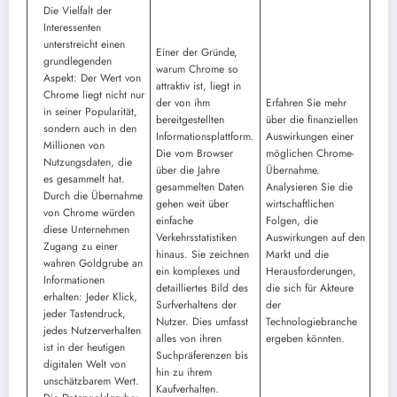
Die Vielfalt der
Interessenten
unterstreicht einen
Einer der Gründe,
grundlegenden
warum Chrome so
Aspekt: ​​Der Wert von
attraktiv ist, liegt in
Chrome liegt nicht nur
der von ihm
Erfahren Sie mehr
in seiner Popularität,
bereitgestellten
über die finanziellen
sondern auch in den
Informationsplattform.
Auswirkungen einer
Millionen von
Die vom Browser
möglichen Chrome-
Nutzungsdaten, die
über die Jahre
Übernahme.
es gesammelt hat.
gesammelten Daten
Analysieren Sie die
Durch die Übernahme
gehen weit über
wirtschaftlichen
von Chrome würden
einfache
Folgen, die
diese Unternehmen
Verkehrsstatistiken
Auswirkungen auf den
Zugang zu einer
hinaus. Sie zeichnen
Markt und die
wahren Goldgrube an
ein komplexes und
Herausforderungen,
Informationen
detailliertes Bild des
die sich für Akteure
erhalten: Jeder Klick,
Surfverhaltens der
der
jeder Tastendruck,
Nutzer. Dies umfasst
Technologiebranche
jedes Nutzerverhalten
alles von ihren
ergeben könnten.
ist in der heutigen
Suchpräferenzen bis
digitalen Welt von
hin zu ihrem
unschätzbarem Wert.
Kaufverhalten.