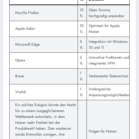
15
Open Source,
Mozilla Firefox
%
hochgradig anpassbar
10
Optimiert für Apple-
Apple Safari
%
Nutzer
5
Integration mit Windows
Microsoft Edge
%
10 und 11
2
Innovative Funktionen und
Opera
%
integriertes VPN
1
Brave
Verbesserter Datenschutz
%
1
Umfangreiche
Vivaldi
%
Anpassungsmöglichkeiten
Ein solches Ereignis könnte den Markt
hin zu einem ausgeglicheneren
Wettbewerb entwickeln, in dem
Nutzer mehr Freiheit bei der
Produktwahl haben. Dies wiederum
Folgen für Nutzer
würde Entwickler zwingen, ihre