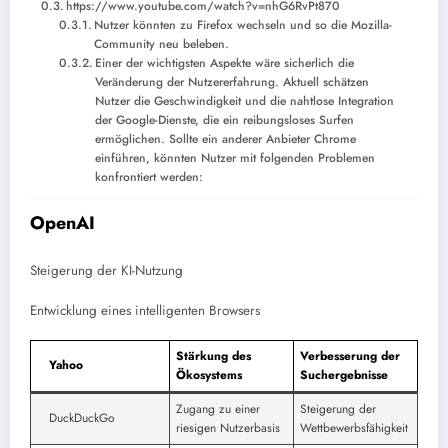
https://www.youtube.com/watch?v=nhG6RvPt870
Nutzer könnten zu Firefox wechseln und so die Mozilla-
Community neu beleben.
Einer der wichtigsten Aspekte wäre sicherlich die
Veränderung der Nutzererfahrung. Aktuell schätzen
Nutzer die Geschwindigkeit und die nahtlose Integration
der Google-Dienste, die ein reibungsloses Surfen
ermöglichen. Sollte ein anderer Anbieter Chrome
einführen, könnten Nutzer mit folgenden Problemen
konfrontiert werden:
OpenAI
Steigerung der KI-Nutzung
Entwicklung eines intelligenten Browsers
Stärkung des
Verbesserung der
Yahoo
Ökosystems
Suchergebnisse
Zugang zu einer
Steigerung der
DuckDuckGo
riesigen Nutzerbasis
Wettbewerbsfähigkeit