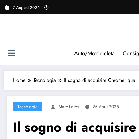
Vai
7 August 2026
al
contenuto
Auto/Motocicleta
Consig
Home
Tecnologia
Il sogno di acquisire Chrome: quali
Tecnologia
Marc Leroy
25 April 2025
Il sogno di acquisir