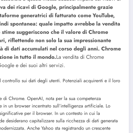
va dei ricavi di Google, principalmente grazie
attaforme generatrici di fatturato come YouTube,
indi spontanea: quale impatto avrebbe la vendita
e stime suggeriscono che il valore di Chrome
ari, riflettendo non solo la sua impressionante
tà di dati accumulati nel corso degli anni. Chrome
zione in tutto il mondo.
La vendita di Chrome
oogle e dei suoi altri servizi.
 controllo sui dati degli utenti.
Potenziali acquirenti e il loro
one di Chrome. OpenAI, nota per la sua competenza
 in un browser incentrato sull’intelligenza artificiale. Lo
ignificative per il browser. In un contesto in cui la
de desiderano capitalizzare sulla ricchezza di dati generata
odernizzata. Anche Yahoo sta registrando un crescente