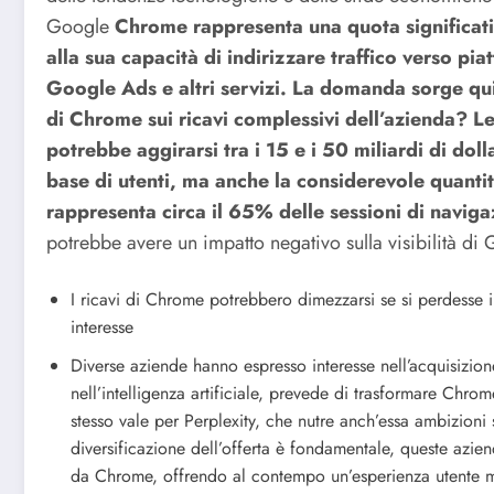
Google
Chrome rappresenta una quota significati
alla sua capacità di indirizzare traffico verso pi
Google Ads e altri servizi. La domanda sorge qu
di Chrome sui ricavi complessivi dell’azienda? L
potrebbe aggirarsi tra i 15 e i 50 miliardi di doll
base di utenti, ma anche la considerevole quanti
rappresenta circa il 65% delle sessioni di naviga
potrebbe avere un impatto negativo sulla visibilità di G
I ricavi di Chrome potrebbero dimezzarsi se si perdesse il
interesse
Diverse aziende hanno espresso interesse nell’acquisizi
nell’intelligenza artificiale, prevede di trasformare Chrome
stesso vale per Perplexity, che nutre anch’essa ambizioni s
diversificazione dell’offerta è fondamentale, queste azien
da Chrome, offrendo al contempo un’esperienza utente m