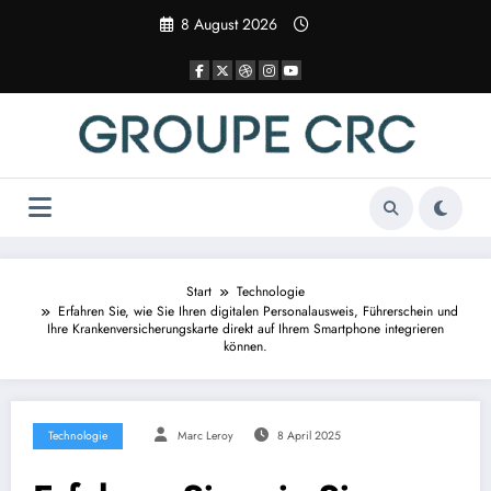
Zum
8 August 2026
Inhalt
springen
Start
Technologie
Erfahren Sie, wie Sie Ihren digitalen Personalausweis, Führerschein und
Ihre Krankenversicherungskarte direkt auf Ihrem Smartphone integrieren
können.
Technologie
Marc Leroy
8 April 2025