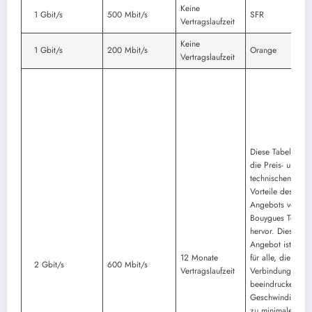
Keine
1 Gbit/s
500 Mbit/s
SFR
Vertragslaufzeit
Keine
1 Gbit/s
200 Mbit/s
Orange
Vertragslaufzeit
Diese Tabelle heb
die Preis- und
technischen
Vorteile des
Angebots von
Bouygues Telec
hervor. Dieses
Angebot ist ideal
12 Monate
für alle, die eine
2 Gbit/s
600 Mbit/s
Vertragslaufzeit
Verbindung mit
beeindruckenden
Geschwindigkeit
zu minimalen