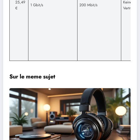
25,49
Keine
1 Gbit/s
200 Mbit/s
€
Vertragslau
Sur le meme sujet