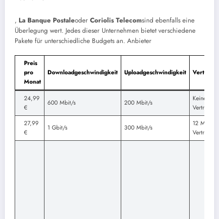
,
La Banque Postale
oder
Coriolis Telecom
sind ebenfalls eine
Überlegung wert. Jedes dieser Unternehmen bietet verschiedene
Pakete für unterschiedliche Budgets an.
Anbieter
Preis
pro
Downloadgeschwindigkeit
Uploadgeschwindigkeit
Vertragsl
Monat
24,99
Keine
600 Mbit/s
200 Mbit/s
€
Vertragslau
27,99
12 Monate
1 Gbit/s
300 Mbit/s
€
Vertragslau