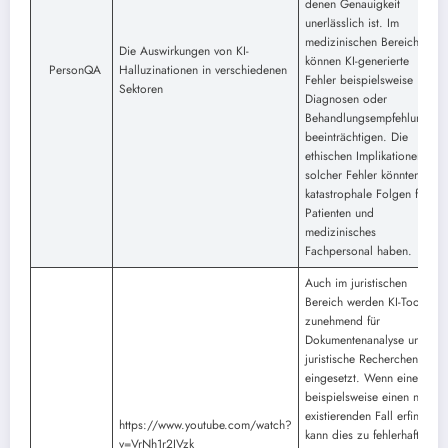
denen Genauigkeit
unerlässlich ist. Im
medizinischen Bereich
Die Auswirkungen von KI-
können KI-generierte
PersonQA
Halluzinationen in verschiedenen
Fehler beispielsweise
Sektoren
Diagnosen oder
Behandlungsempfehlungen
beeinträchtigen. Die
ethischen Implikationen
solcher Fehler könnten
katastrophale Folgen für
Patienten und
medizinisches
Fachpersonal haben.
Auch im juristischen
Bereich werden KI-Tools
zunehmend für
Dokumentenanalyse und
juristische Recherchen
eingesetzt. Wenn eine KI
beispielsweise einen nicht
existierenden Fall erfindet,
https://www.youtube.com/watch?
kann dies zu fehlerhaften
v=VrNh1r2IVzk