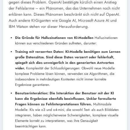
gegen dieses Problem. OpenAI bestätigte kürzlich einen Anstieg
der Fehlalarme – ein Phänomen, das das Unternehmen noch nicht
erklären kann. Dieses Phänomen beschränkt sich nicht auf OpenAI.
Auch andere KI-Giganten wie Google AI, Microsoft Azure AI und
IBM Watson stehen vor dieser Herausforderung.
Die Gründe für Halluzinationen von KI-Modellen
Halluzinationen
können aus verschiedenen Gründen auftreten, darunter:
Training mit verzerrten Daten: KI-Modelle benötigen zum Lernen
große Datensätze. Sind diese Daten verzerrt oder fehlerhaft,
spiegelt sich dies unweigerlich in den generierten Antworten
wider.
Komplexität der Schlussfolgerungen: Obwohl neue Modelle
komplexe Probleme lösen können, verwenden sie Algorithmen, die
insbesondere in mehrdeutigen Kontexten nicht immer korrekte
Ergebnisse garantieren.
Benutzerinteraktion: Die Interaktion der Benutzer mit der KI
kann die Ergebnisse ebenfalls beeinflussen. Unklar formulierte
Fragen können zu Fehlinterpretationen führen.
Multimodale
Modelle: KIs wie o3 und o4-mini, die sowohl Text- als auch Bilddaten
integrieren, haben möglicherweise Schwierigkeiten, komplexe visuelle
Elemente korrekt zu interpretieren, was ihre Genauigkeit
beeinträchtigen kann.