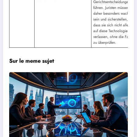
Gerichtsentscheidungen
führen. Juristen müssen
daher besonders wachsam
sein und sicherstellen,
dass sie sich nicht allein
auf diese Technologien
verlassen, ohne die Fakten
zu überprüfen.
Sur le meme sujet