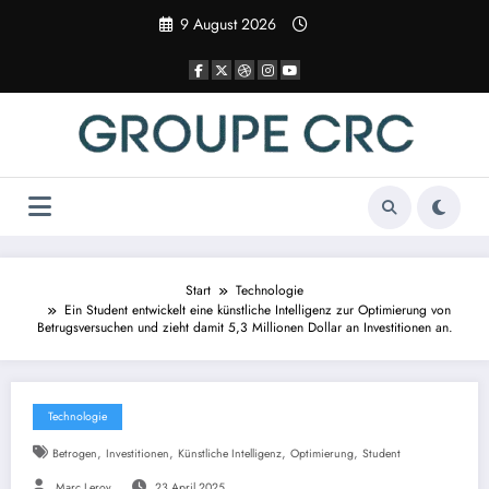
Zum
9 August 2026
Inhalt
springen
Start
Technologie
Ein Student entwickelt eine künstliche Intelligenz zur Optimierung von
Betrugsversuchen und zieht damit 5,3 Millionen Dollar an Investitionen an.
Technologie
,
,
,
,
Betrogen
Investitionen
Künstliche Intelligenz
Optimierung
Student
Marc Leroy
23 April 2025