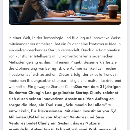
In einer Welt, in der Technologie und Bildung auf innovative Weise
miteinander verschmelzen, hat ein Student eine kontroverse Idee in
ein vielversprechendes Startup verwandelt. Durch die Kombination
von künstlicher Intelligenz mit unkonventionellen akademischen
Methoden gelang es ihm, mit einem Projekt, dessen erklärtes Ziel
die Optimierung von Betrug ist, die Aufmerksamkeit zahlreicher
Investoren auf sich zu ziehen. Dieser Erfolg, der aktuelle Trends im
modernen Bildungssektor offenbart, ist gleichermaßen faszinierend
wie heikel.
Ein gewagtes Startup: Cluely
Das von dem 21-jährigen
Studenten Chungin Lee gegründete Startup Cluely zeichnet
sich durch seinen innovativen Ansatz aus. Von Anfang an
sorgte die Idee, ein Tool zum „Schummeln bei allem“ zu
entwickeln, für Diskussionen. Mit einer Investition von 5,3
Millionen US-Dollar von Abstract Ventures und Susa
Ventures bietet Cluely ein System, das es Nutzern
ermöglicht, Antworten in Echtzeit während Prüfungen und