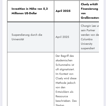
Cluely erhält
Investition in Höhe von 5,3
Finanzierung
April 2025
Millionen US-Dollar
von
Großinvestoren
Chungin Lee und
sein Partner
Suspendierung durch die
werden von der
April 2025
Universität
Columbia
University
suspendiert
Der Begriff des
akademischen
Schummelns ist
oft stigmatisiert.
Im Kontext von
Cluely wird diese
Methode jedoch
von den
Entwicklern als
Ressource
beschrieben. Das
Startup