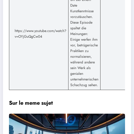
Date
Kunstkenntnisse
vorzutäuschen.
Diese Episode
spaltet die
https://www.youtube.com/watch?
Meinungen:
v=OYjGuQgCw04
Einige werfen ihm
vor, betrügerische
Praktiken zu
normalisieren,
während andere
sein Werk als
genialen
unternehmerischen
Schachzug sehen.
Sur le meme sujet