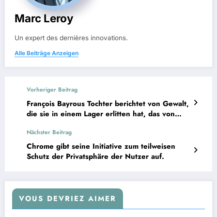
Marc Leroy
Un expert des dernières innovations.
Alle Beiträge Anzeigen
Vorheriger Beitrag
François Bayrous Tochter berichtet von Gewalt,
die sie in einem Lager erlitten hat, das von
einer religiösen Gemeinschaft betrieben
Nächster Beitrag
wurde, die mit der Bétharram-Affäre in
Verbindung steht.
Chrome gibt seine Initiative zum teilweisen
Schutz der Privatsphäre der Nutzer auf.
VOUS DEVRIEZ AIMER