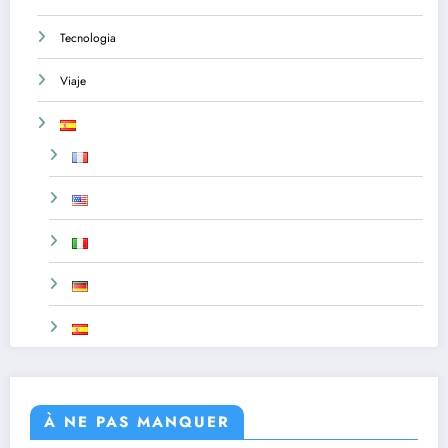
Tecnologia
Viaje
À NE PAS MANQUER