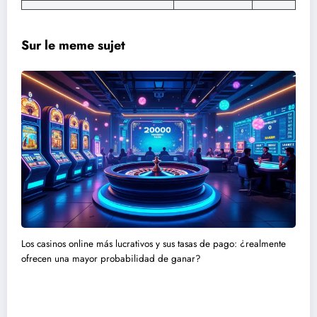
Sur le meme sujet
Los casinos online más lucrativos y sus tasas de pago: ¿realmente
ofrecen una mayor probabilidad de ganar?