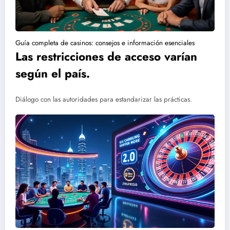
Guía completa de casinos: consejos e información esenciales
Las restricciones de acceso varían
según el país.
Diálogo con las autoridades para estandarizar las prácticas.