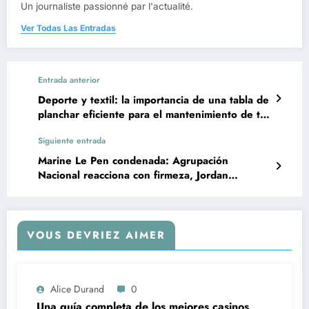
Un journaliste passionné par l'actualité.
Ver Todas Las Entradas
Entrada anterior
Deporte y textil: la importancia de una tabla de
planchar eficiente para el mantenimiento de tu
ropa técnica
Siguiente entrada
Marine Le Pen condenada: Agrupación
Nacional reacciona con firmeza, Jordan
Bardella califica la decisión de
“desproporcionada”
VOUS DEVRIEZ AIMER
Alice Durand
0
Una guía completa de los mejores casinos