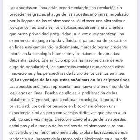
Las apuestas en línea están experimentando una revolución sin
precedentes gracias al auge de las apuestas anónimas, impulsado
por la llegada de las criptomonedas. Al ofrecer una alternativa a
los casinos tradicionales, los criptocasinos atraen a una clientela
que busca privacidad y seguridad, a la vez que garantizan una
experiencia de juego rápida y fluida. El panorama de los casinos
en línea está cambiando radicalmente, marcado por un creciente
interés en la tecnología blockchain y los sistemas de apuestas
descentralizados. Este artículo explora las razones clave de este
auge de popularidad, las numerosas ventajas que ofrecen estas
innovaciones y las perspectivas de futuro de los casinos en línea.
🚀
Las ventajas de las apuestas anónimas en los criptocasinos
Las apuestas anónimas representan una nueva era en el mundo de
los juegos en línea. Prueba de ello es la proliferación de las
plataformas CryptoBet, que combinan tecnología, seguridad y
privacidad. Los casinos basados ​​en blockchain ofrecen una
experiencia similar, pero con ventajas distintivas que atraen a un
público cada vez mayor. Descubre cómo el auge de las apuestas
anónimas y el aumento de los casinos de criptomonedas se han
convertido en un fenómeno inevitable. Explora las razones de esta
tendencia y el impacto de las tecnologías blockchain en el mundo