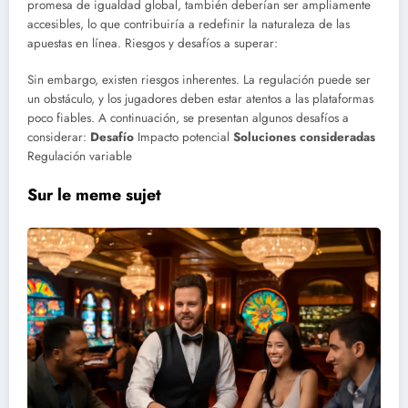
promesa de igualdad global, también deberían ser ampliamente
accesibles, lo que contribuiría a redefinir la naturaleza de las
apuestas en línea.
Riesgos y desafíos a superar:
Sin embargo, existen riesgos inherentes. La regulación puede ser
un obstáculo, y los jugadores deben estar atentos a las plataformas
poco fiables. A continuación, se presentan algunos desafíos a
considerar:
Desafío
Impacto potencial
Soluciones consideradas
Regulación variable
Sur le meme sujet