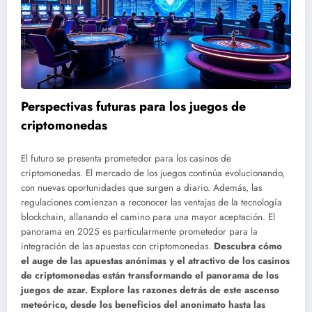
Perspectivas futuras para los juegos de
criptomonedas
El futuro se presenta prometedor para los casinos de
criptomonedas. El mercado de los juegos continúa evolucionando,
con nuevas oportunidades que surgen a diario. Además, las
regulaciones comienzan a reconocer las ventajas de la tecnología
blockchain, allanando el camino para una mayor aceptación. El
panorama en 2025 es particularmente prometedor para la
integración de las apuestas con criptomonedas.
Descubra cómo
el auge de las apuestas anónimas y el atractivo de los casinos
de criptomonedas están transformando el panorama de los
juegos de azar. Explore las razones detrás de este ascenso
meteórico, desde los beneficios del anonimato hasta las