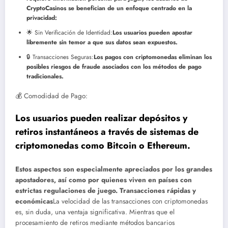
CryptoCasinos se benefician de un enfoque centrado en la
privacidad:
🌟 Sin Verificación de Identidad:
Los usuarios pueden apostar
libremente sin temor a que sus datos sean expuestos.
🔒 Transacciones Seguras:
Los pagos con criptomonedas eliminan los
posibles riesgos de fraude asociados con los métodos de pago
tradicionales.
💰 Comodidad de Pago:
Los usuarios pueden realizar depósitos y
retiros instantáneos a través de sistemas de
criptomonedas como Bitcoin o Ethereum.
Estos aspectos son especialmente apreciados por los grandes
apostadores, así como por quienes viven en países con
estrictas regulaciones de juego. Transacciones rápidas y
económicas
La velocidad de las transacciones con criptomonedas
es, sin duda, una ventaja significativa. Mientras que el
procesamiento de retiros mediante métodos bancarios