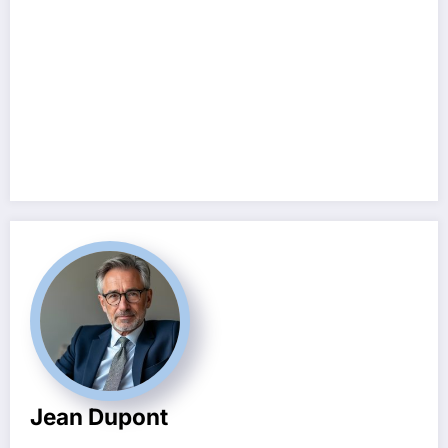
Jean Dupont